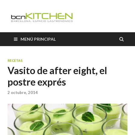
El Salón b
Blog sobre gastronomía de
BCNkitchen
BCNkitch
MENÚ PRINCIPAL
RECETAS
Vasito de after eight, el
postre exprés
2 octubre, 2014