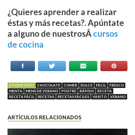
¿Quieres aprender a realizar
éstas y más recetas?. Apúntate
a alguno de nuestrosÂ
cursos
de cocina
ETIQUETADO
CHOCOLATE
COMER
DULCE
FÁCIL
FRESCO
MENTA
MENÚ DE VERANO
POSTRE
RÁPIDO
RECETA
RECETA FÁCIL
RECETAS
RECETAS FÁCILES
VASITO
VERANO
ARTÍCULOS RELACIONADOS