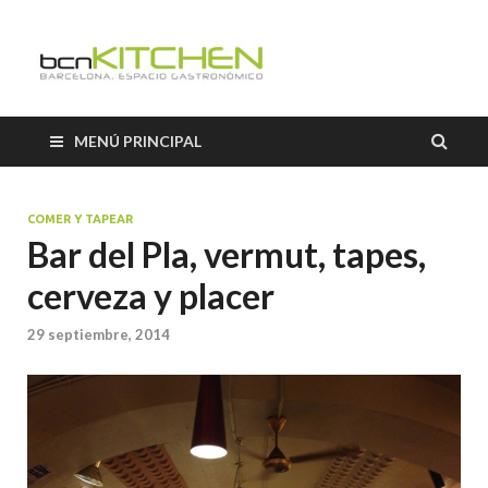
El Salón b
Blog sobre gastronomía de
BCNkitchen
BCNkitch
MENÚ PRINCIPAL
COMER Y TAPEAR
Bar del Pla, vermut, tapes,
cerveza y placer
29 septiembre, 2014