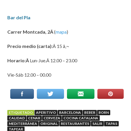
Bar del Pla
Carrer Montcada, 2Â
(
mapa
)
Precio medio (carta):
Â 15 â‚¬
Horario:Â
Lun-Jue.Â 12.00 – 23.00
Vie-Sáb 12.00 – 00.00
ETIQUETADO
APERITIVO
BARCELONA
BEBER
BORN
CALIDAD
CENAR
CERVEZA
COCINA CATALANA
MEDITERRÁNEA
ORIGINAL
RESTAURANTES
SALIR
TAPAS
TAPEAR