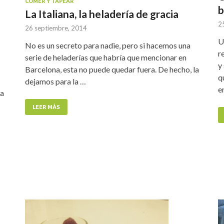
COMER Y TAPEAR
b
La Italiana, la heladería de gracia
2
26 septiembre, 2014
U
No es un secreto para nadie, pero si hacemos una
r
serie de heladerías que habría que mencionar en
y
Barcelona, esta no puede quedar fuera. De hecho, la
q
dejamos para la …
e
ba
LEER MÁS