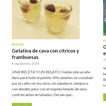
C
RECETAS
G
Gelatina de cava con cítricos y
e
frambuesas
25
4 septiembre, 2014
V
UNA RECETA Y UN RELATO: Había sido un año
h
duro para todo el pueblo. Mis abuelos se cruzaban
B
por la calle con los otros sin saludarse, tampoco
c
con desdén, pero con el respeto helado de unos
contrincantes arruinados. Decían que…