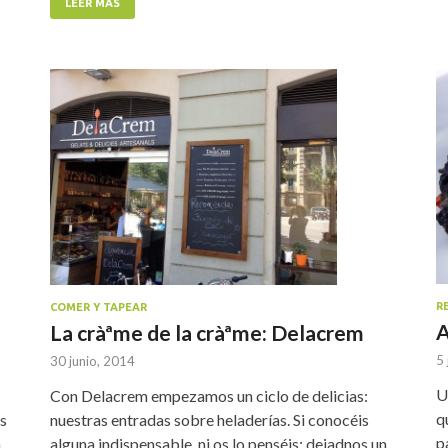
LEER MÁS
R
COMER Y TAPEAR
A
La cràªme de la cràªme: Delacrem
5 
30 junio, 2014
U
Con Delacrem empezamos un ciclo de delicias:
q
s
nuestras entradas sobre heladerías. Si conocéis
p
n
alguna indispensable, ni os lo penséis: dejadnos un