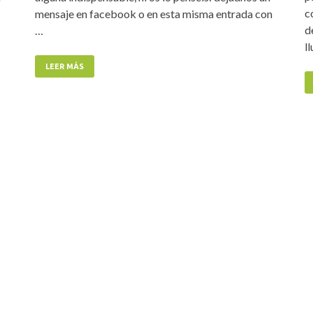
c
mensaje en facebook o en esta misma entrada con
d
…
l
LEER MÁS