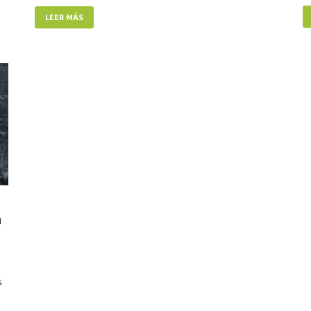
LEER MÁS
a
s