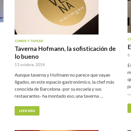
C
COMER Y TAPEAR
E
Taverna Hofmann, la sofisticación de
lo bueno
6
13 octubre, 2014
E
m
Aunque taverna y Hofmann no parece que vayan
q
ligados, en este espacio gastronómico, la chef más
p
conocida de Barcelona -por su escuela y sus
…
restaurantes- ha montado eso, una taverna …
LEER MÁS