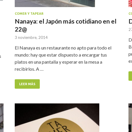
COMER Y TAPEAR
C
Nanaya: el Japón más cotidiano en el
D
22@
2
3 noviembre, 2014
D
B
El Nanaya es un restaurante no apto para todo el
p
mundo: hay que estar dispuesto a encargar tus
s
e
platos en una pantalla y esperar en la mesa a
recibirlos. A …
LEER MÁS