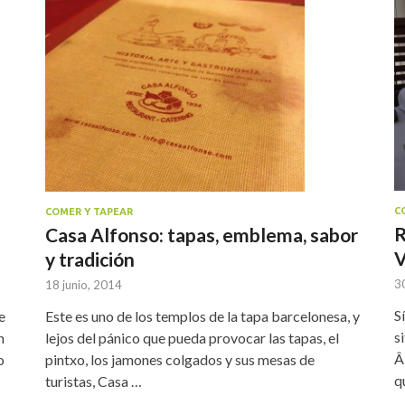
C
COMER Y TAPEAR
R
Casa Alfonso: tapas, emblema, sabor
V
y tradición
30
18 junio, 2014
S
e
Este es uno de los templos de la tapa barcelonesa, y
s
n
lejos del pánico que pueda provocar las tapas, el
Â
o
pintxo, los jamones colgados y sus mesas de
q
turistas, Casa …