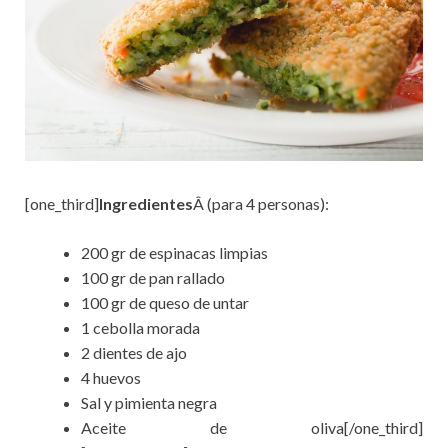
[one_third]
Ingredientes
Â (para 4 personas):
200 gr de espinacas limpias
100 gr de pan rallado
100 gr de queso de untar
1 cebolla morada
2 dientes de ajo
4 huevos
Sal y pimienta negra
Aceite de oliva[/one_third]