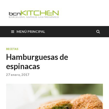
El Salón b
Blog sobre gastronomía de
BCNkitchen
BCNkitch
MENÚ PRINCIPAL
RECETAS
Hamburguesas de
espinacas
27 enero, 2017