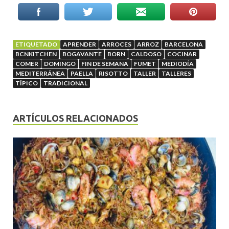
ETIQUETADO
APRENDER
ARROCES
ARROZ
BARCELONA
BCNKITCHEN
BOGAVANTE
BORN
CALDOSO
COCINAR
COMER
DOMINGO
FIN DE SEMANA
FUMET
MEDIODÍA
MEDITERRÁNEA
PAELLA
RISOTTO
TALLER
TALLERES
TÍPICO
TRADICIONAL
ARTÍCULOS RELACIONADOS