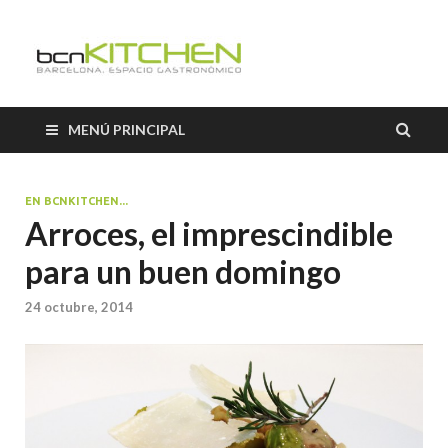
El Salón b
Blog sobre gastronomía de
BCNkitchen
BCNkitch
MENÚ PRINCIPAL
EN BCNKITCHEN...
Arroces, el imprescindible
para un buen domingo
24 octubre, 2014