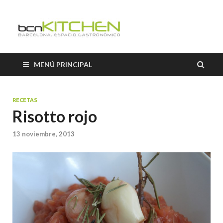
El Salón b
Blog sobre gastronomía de
BCNkitchen
BCNkitch
MENÚ PRINCIPAL
RECETAS
Risotto rojo
13 noviembre, 2013