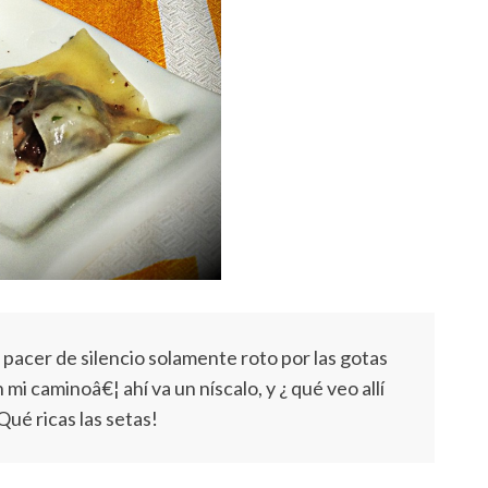
 pacer de silencio solamente roto por las gotas
mi caminoâ€¦ ahí va un níscalo, y ¿ qué veo allí
ué ricas las setas!