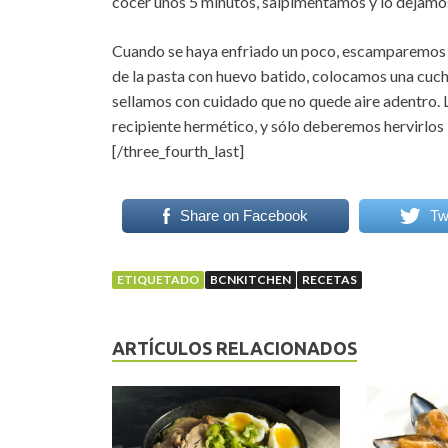
cocer unos 5 minutos, salpimentamos y lo dejamos 
Cuando se haya enfriado un poco, escamparemos 
de la pasta con huevo batido, colocamos una cuchar
sellamos con cuidado que no quede aire adentro. 
recipiente hermético, y sólo deberemos hervirlos 3 
[/three_fourth_last]
Share on Facebook
Tw
ETIQUETADO
BCNKITCHEN
RECETAS
ARTÍCULOS RELACIONADOS