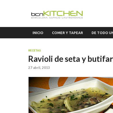
El S
Blog sobre ga
INICIO
COMER Y TAPEAR
DE TODO U
RECETAS
Ravioli de seta y butifa
27 abril, 2013