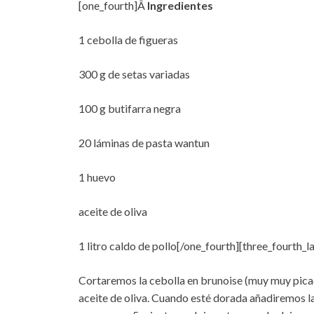
[one_fourth]Â
Ingredientes
1 cebolla de figueras
300 g de setas variadas
100 g butifarra negra
20 láminas de pasta wantun
1 huevo
aceite de oliva
1 litro caldo de pollo[/one_fourth][three_fourth_la
Cortaremos la cebolla en brunoise (muy muy picad
aceite de oliva. Cuando esté dorada añadiremos la