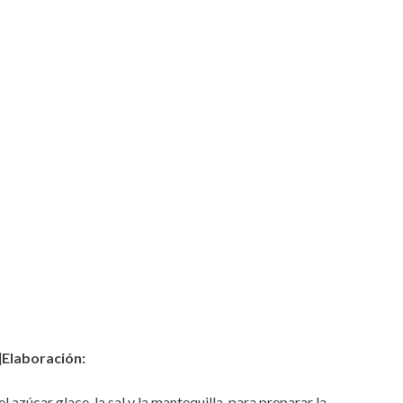
]
Elaboración:
 azúcar glace, la sal y la mantequilla, para preparar la