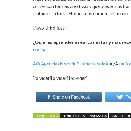
cortes con formas creativas y que quede más boni
pintamos la tarta. Horneamos durante 45 minutos
[/two_third_last]
¿Quieres aprender a realizar éstas y más re
cocina
Â© Agencia de stock PantherMediaÂ
Â /Â
fanfo
[/divider][divider] [/divider]
Share on Facebook
Tw
ETIQUETADO
BCNKITCHEN
MANZANA
PASTEL
R