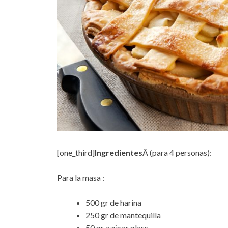
[one_third]
Ingredientes
Â (para 4 personas):
Para la masa :
500 gr de harina
250 gr de mantequilla
50 gr azúcar glass