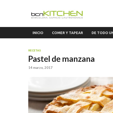
El S
Blog sobre ga
INICIO
COMER Y TAPEAR
DE TODO U
RECETAS
Pastel de manzana
14 marzo, 2017