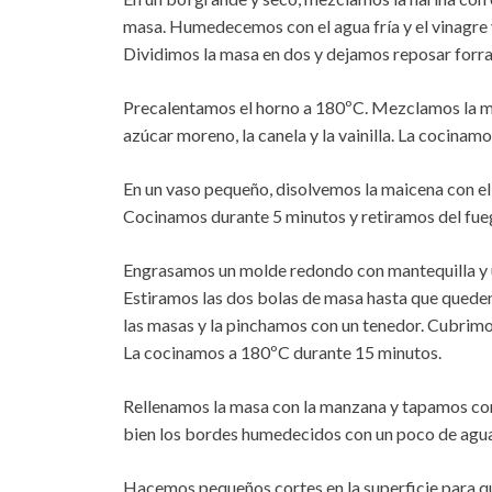
masa. Humedecemos con el agua fría y el vinagre 
Dividimos la masa en dos y dejamos reposar forrad
Precalentamos el horno a 180ºC. Mezclamos la man
azúcar moreno, la canela y la vainilla. La cocinam
En un vaso pequeño, disolvemos la maicena con el
Cocinamos durante 5 minutos y retiramos del fue
Engrasamos un molde redondo con mantequilla y un
Estiramos las dos bolas de masa hasta que queden
las masas y la pinchamos con un tenedor. Cubrimo
La cocinamos a 180ºC durante 15 minutos.
Rellenamos la masa con la manzana y tapamos con
bien los bordes humedecidos con un poco de aguap
Hacemos pequeños cortes en la superficie para q