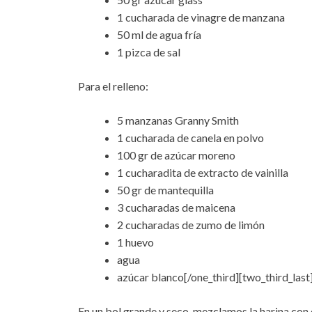
1 cucharada de vinagre de manzana
50 ml de agua fría
1 pizca de sal
Para el relleno:
5 manzanas Granny Smith
1 cucharada de canela en polvo
100 gr de azúcar moreno
1 cucharadita de extracto de vainilla
50 gr de mantequilla
3 cucharadas de maicena
2 cucharadas de zumo de limón
1 huevo
agua
azúcar blanco[/one_third][two_third_last
En un bol grande y seco, mezclamos la harina con el