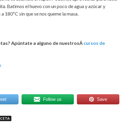
ta. Batimos el huevo con un poco de agua y azúcar y
 a 180ºC sin que se nos queme la masa.
cetas? Apúntate a alguno de nuestrosÂ
cursos de
n
eet
Follow us
Save
ECETA