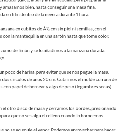
y amasamos bien, hasta conseguir una masa fina.
a en film dentro de la nevera durante 1 hora.
zana en cubitos de Â½ cm sin piel ni semillas, con el
os con la mantequilla en una sartén hasta que tome color.
 zumo de limón y se lo añadimos a la manzana dorada.
go.
 poco de harina, para evitar que se nos pegue la masa.
 dos círculos de unos 20 cm. Cubrimos el molde con una de
s con papel de hornear y algo de peso (legumbres secas).
 el otro disco de masa y cerramos los bordes, presionando
ara que no se salga el relleno cuando lo horneemos.
ue no se acumule el vapor. Podemos aprovechar para hacer