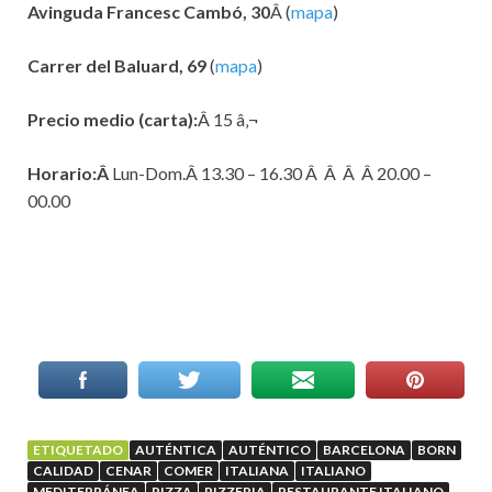
Avinguda Francesc Cambó, 30
Â (
mapa
)
Carrer del Baluard, 69
(
mapa
)
Precio medio (carta):
Â 15 â‚¬
Horario:Â
Lun-Dom.Â 13.30 – 16.30 Â Â Â Â 20.00 –
00.00
ETIQUETADO
AUTÉNTICA
AUTÉNTICO
BARCELONA
BORN
CALIDAD
CENAR
COMER
ITALIANA
ITALIANO
MEDITERRÁNEA
PIZZA
PIZZERIA
RESTAURANTE ITALIANO