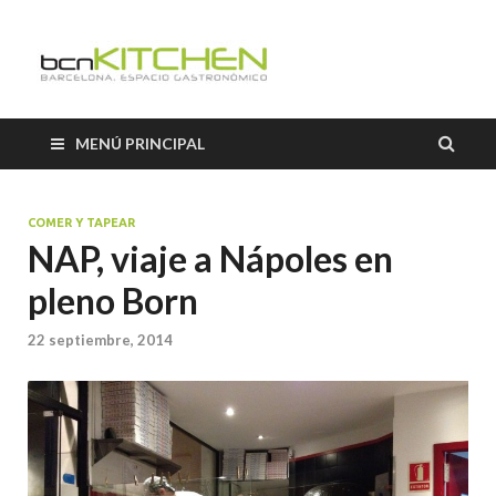
El Salón b
Blog sobre gastronomía de
BCNkitchen
BCNkitch
MENÚ PRINCIPAL
COMER Y TAPEAR
NAP, viaje a Nápoles en
pleno Born
22 septiembre, 2014