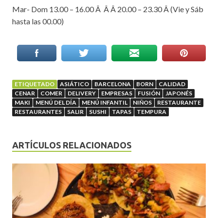
Mar- Dom 13.00 – 16.00 Â Â Â 20.00 – 23.30 Â (Vie y Sáb
hasta las 00.00)
ETIQUETADO
ASIÁTICO
BARCELONA
BORN
CALIDAD
CENAR
COMER
DELIVERY
EMPRESAS
FUSIÓN
JAPONÉS
MAKI
MENÚ DEL DÍA
MENÚ INFANTIL
NIÑOS
RESTAURANTE
RESTAURANTES
SALIR
SUSHI
TAPAS
TEMPURA
ARTÍCULOS RELACIONADOS