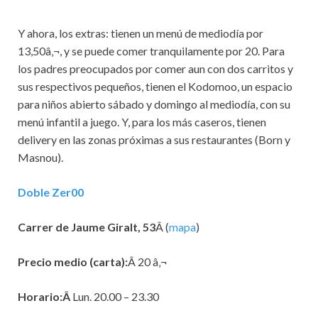
Y ahora, los extras: tienen un menú de mediodía por
13,50â‚¬, y se puede comer tranquilamente por 20. Para
los padres preocupados por comer aun con dos carritos y
sus respectivos pequeños, tienen el Kodomoo, un espacio
para niños abierto sábado y domingo al mediodía, con su
menú infantil a juego. Y, para los más caseros, tienen
delivery en las zonas próximas a sus restaurantes (Born y
Masnou).
Doble Zer00
Carrer de Jaume Giralt, 53
Â (
mapa
)
Precio medio (carta):
Â 20 â‚¬
Horario:Â
Lun. 20.00 – 23.30