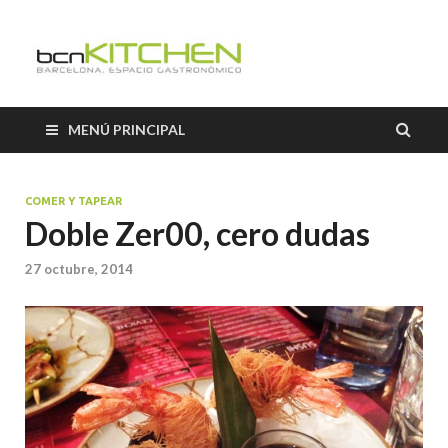
El Salón b
Blog sobre gastronomía de
BCNkitchen
BCNkitch
MENÚ PRINCIPAL
COMER Y TAPEAR
Doble Zer00, cero dudas
27 octubre, 2014