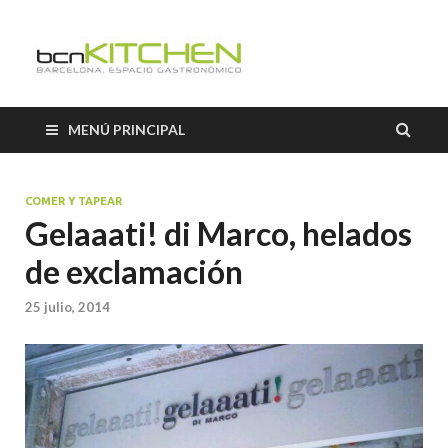
El Salón b
Blog sobre gastronomía de
BCNkitchen
BCNkitch
MENÚ PRINCIPAL
COMER Y TAPEAR
Gelaaati! di Marco, helados
de exclamación
25 julio, 2014