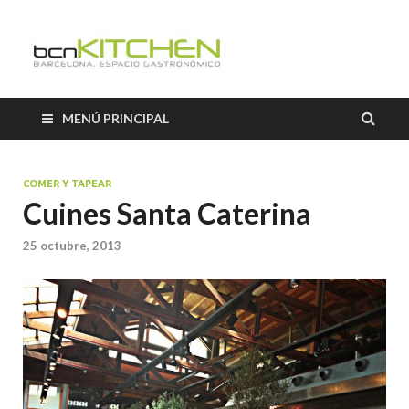
El Salón b
Blog sobre gastronomía de
BCNkitchen
BCNkitch
MENÚ PRINCIPAL
COMER Y TAPEAR
Cuines Santa Caterina
25 octubre, 2013