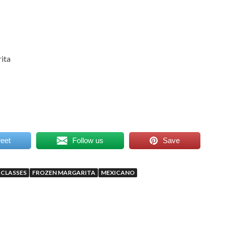
ita
eet
Follow us
Save
 CLASSES
FROZEN MARGARITA
MEXICANO