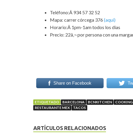
Teléfono:Â 934 57 32 52
Mapa: carrer córcega 376
(aqui)
Horario:Â 1pm-1am todos los dias
Precio: 22â‚¬ por persona con una margar
Share on Facebook
Tw
ETIQUETADO
BARCELONA
BCNKITCHEN
COOKING
RESTAURANTE MEX
TACOS
ARTÍCULOS RELACIONADOS