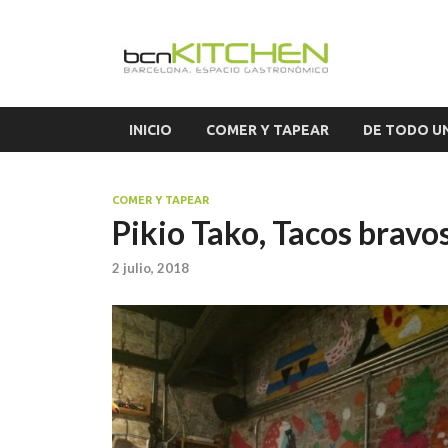
El S
Blog sobre ga
INICIO
COMER Y TAPEAR
DE TODO U
COMER Y TAPEAR
Pikio Tako, Tacos bravo
2 julio, 2018