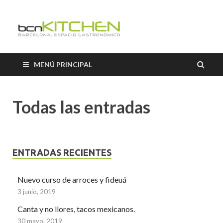
El Salón b
Blog sobre gastronomía de
BCNkitchen
BCNkitch
MENÚ PRINCIPAL
Todas las entradas
ENTRADAS RECIENTES
Nuevo curso de arroces y fideuá
3 junio, 2019
Canta y no llores, tacos mexicanos.
30 mayo, 2019