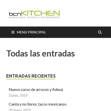
El Salón b
Blog sobre gastronomía de
BCNkitchen
BCNkitch
MENÚ PRINCIPAL
Todas las entradas
ENTRADAS RECIENTES
Nuevo curso de arroces y fideuá
3 junio, 2019
Canta y no llores, tacos mexicanos.
30 mayo, 2019