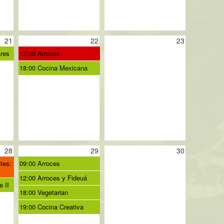
21
22
23
ares
12:00 Arroces
18:00 Cocina Mexicana
28
29
30
tes:
09:00 Arroces
12:00 Arroces y Fideuá
 II
18:00 Vegetarian
19:00 Cocina Creativa