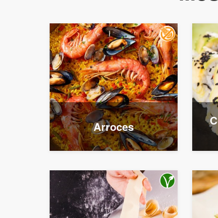
C
Arroces