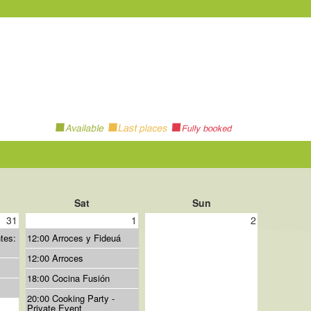
Sat
Sun
31
1
2
tes:
12:00 Arroces y Fideuá
12:00 Arroces
18:00 Cocina Fusión
20:00 Cooking Party -
Private Event