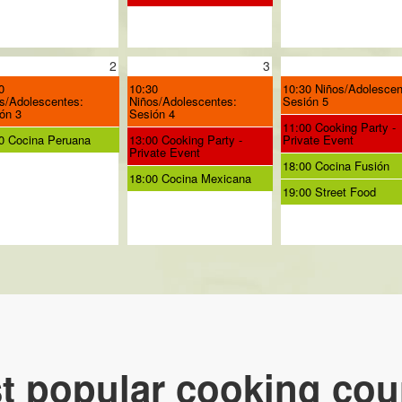
2
3
0
10:30
10:30 Niños/Adolescen
s/Adolescentes:
Niños/Adolescentes:
Sesión 5
ón 3
Sesión 4
11:00 Cooking Party -
0 Cocina Peruana
13:00 Cooking Party -
Private Event
Private Event
18:00 Cocina Fusión
18:00 Cocina Mexicana
19:00 Street Food
t popular cooking cou