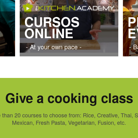
CURSOS
P
ONLINE
E
- At your own pace -
- B
Give a cooking class
 than 20 courses to choose from: Rice, Creative, Thai, S
Mexican, Fresh Pasta, Vegetarian, Fusion, etc.