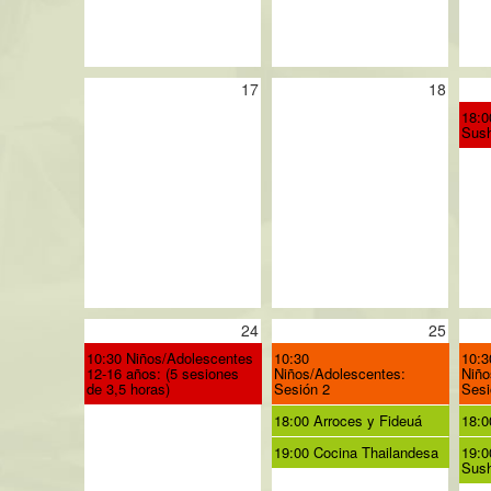
17
18
18:0
Sush
24
25
10:30 Niños/Adolescentes
10:30
10:3
12-16 años: (5 sesiones
Niños/Adolescentes:
Niño
de 3,5 horas)
Sesión 2
Sesi
18:00 Arroces y Fideuá
18:0
19:00 Cocina Thailandesa
19:0
Sush