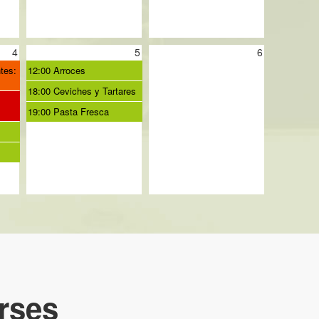
4
5
6
tes:
12:00 Arroces
18:00 Ceviches y Tartares
19:00 Pasta Fresca
rses