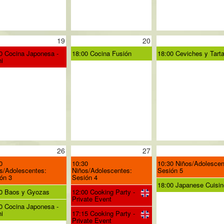
19
20
0 Cocina Japonesa -
18:00 Cocina Fusión
18:00 Ceviches y Tart
i
26
27
0
10:30
10:30 Niños/Adolescen
s/Adolescentes:
Niños/Adolescentes:
Sesión 5
ón 3
Sesión 4
18:00 Japanese Cuisine
0 Baos y Gyozas
12:00 Cooking Party -
Private Event
0 Cocina Japonesa -
i
17:15 Cooking Party -
Private Event