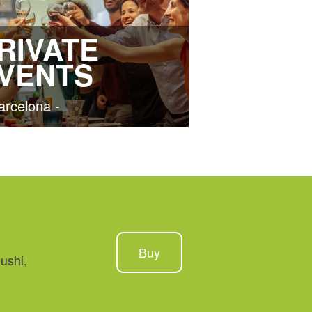
RIVATE
VENTS
arcelona -
Buy
ushi,