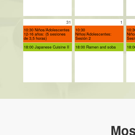
31
1
10:30 Niños/Adolescentes
10:30
10:3
12-16 años: (5 sesiones
Niños/Adolescentes:
Niño
de 3,5 horas)
Sesión 2
Sesi
18:00 Japanese Cuisine II
18:00 Ramen and soba
18:0
Mos