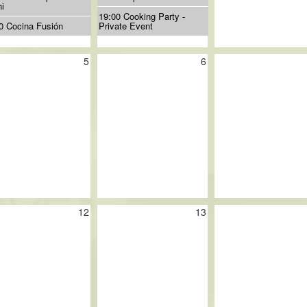
i
19:00 Cooking Party -
0 Cocina Fusión
Private Event
5
6
12
13