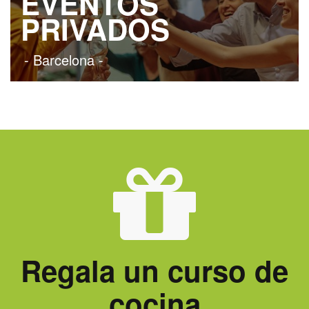
EVENTOS
PRIVADOS
- Barcelona -
Regala un curso de
cocina