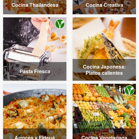
Cocina Thailandesa
Cocina Creativa
Cocina Japonesa:
Pasta Fresca
Platos calientes
Arroces y Fideuá
Cocina Vegetariana