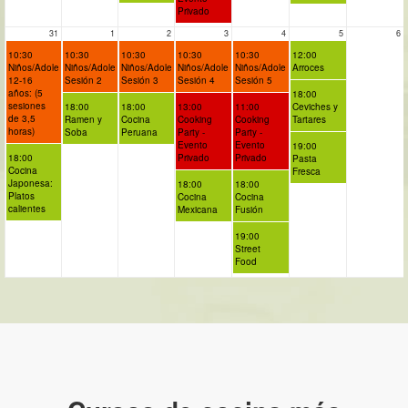
Privado
31
1
2
3
4
5
6
10:30
10:30
10:30
10:30
10:30
12:00
Niños/Adolescentes
Niños/Adolescentes:
Niños/Adolescentes:
Niños/Adolescentes:
Niños/Adolescentes:
Arroces
12-16
Sesión 2
Sesión 3
Sesión 4
Sesión 5
años: (5
18:00
sesiones
18:00
18:00
13:00
11:00
Ceviches y
de 3,5
Ramen y
Cocina
Cooking
Cooking
Tartares
horas)
Soba
Peruana
Party -
Party -
Evento
Evento
19:00
18:00
Privado
Privado
Pasta
Cocina
Fresca
Japonesa:
18:00
18:00
Platos
Cocina
Cocina
calientes
Mexicana
Fusión
19:00
Street
Food