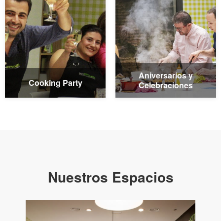
Aniversarios y
Cooking Party
Celebraciones
Nuestros Espacios