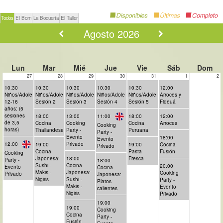
Todos
El Born
La Boquería
El Taller
Agosto 2026
Lun
Mar
Mié
Jue
Vie
Sáb
Dom
27
28
29
30
31
1
2
10:30
10:30
10:30
10:30
10:30
12:00
Niños/Adolescentes
Niños/Adolescentes:
Niños/Adolescentes:
Niños/Adolescentes:
Niños/Adolescentes:
Arroces y
12-16
Sesión 2
Sesión 3
Sesión 4
Sesión 5
Fideuá
años: (5
sesiones
18:00
13:00
11:00
18:00
12:00
de 3,5
Cocina
Cooking
Cocina
Arroces
Cooking
horas)
Thailandesa
Party -
Peruana
Party -
Evento
18:00
Evento
12:00
Privado
19:00
19:00
Cocina
Privado
Cocina
Pasta
Fusión
Cooking
Japonesa:
18:00
Fresca
Party -
18:00
Sushi -
Cocina
20:00
Evento
Cocina
Makis -
Japonesa:
Cooking
Privado
Japonesa:
Nigiris
Sushi -
Party -
Platos
Makis -
Evento
calientes
Nigiris
Privado
19:00
19:00
Cooking
Cocina
Party -
Fusión