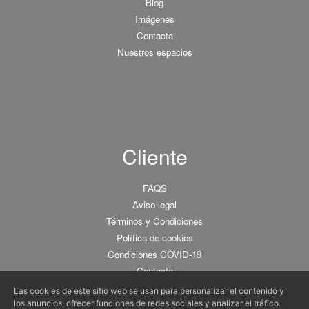
Blog
Imágenes
Contacta
Nuestros espacios
Cliente
FAQS
Aviso legal
Términos y Condiciones
Política de cookies
Condiciones COVID-19
Contacta
Las cookies de este sitio web se usan para personalizar el contenido y
los anuncios, ofrecer funciones de redes sociales y analizar el tráfico.