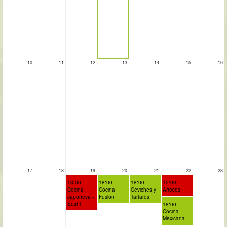
10
11
12
13
14
15
16
17
18
19
20
21
22
23
18:00
18:00
18:00
12:00
Cocina
Cocina
Ceviches y
Arroces
Japonesa -
Fusión
Tartares
Sushi
18:00
Cocina
Mexicana