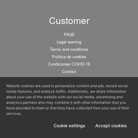
Customer
FAQS
Legal warning
Terms and conditions
Política de cookies
Condiciones COVID-19
Contact
Website cookies are used to personalize content and ads, record social
media features, and analyze traffic. Additionally, we share information
about your use of the website with our social media, advertising and
Tu espacio gastronómico para particulares y empresas :)
analytics partners who may combine it with other information that you
have provided to them or that they have collected from your use of their
© 2011-2025 BCNKITCHEN •
C/ De la Fusina 15, 08003 Barcelona
•
info@bcnkitchen.com
services.
Cursos de Cocina y Talleres de Cocina en Barcelona
Cookie settings
Accept cookies
Login chefs