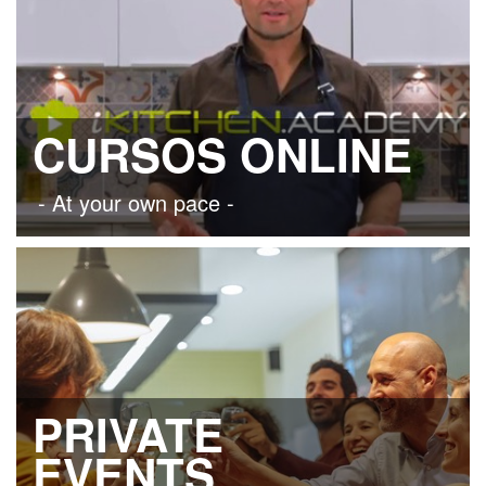
CURSOS ONLINE
- At your own pace -
PRIVATE
EVENTS