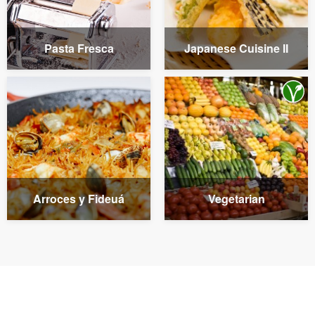
Pasta Fresca
Japanese Cuisine II
Arroces y Fideuá
Vegetarian