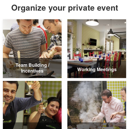
Organize your private event
Team Building /
Working Meetings
Incentives