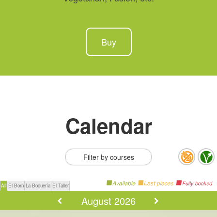
Buy
Calendar
Filter by courses
All
El Born
La Boquería
El Taller
August 2026