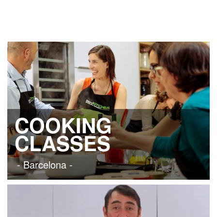
COOKING
CLASSES
- Barcelona -