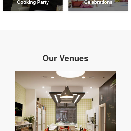
Cooking Party
Celebrations
Our Venues