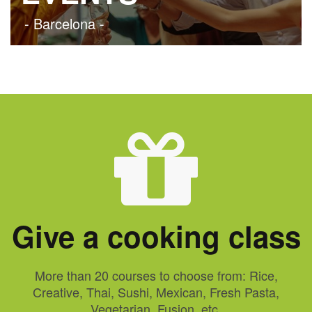
- Barcelona -
Give a cooking class
More than 20 courses to choose from: Rice,
Creative, Thai, Sushi, Mexican, Fresh Pasta,
Vegetarian, Fusion, etc.