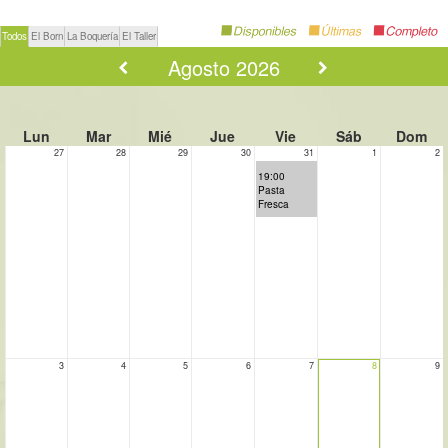
Todos
El Born
La Boquería
El Taller
Agosto 2026
Lun
Mar
Mié
Jue
Vie
Sáb
Dom
27
28
29
30
31
1
2
19:00
Pasta
Fresca
3
4
5
6
7
8
9