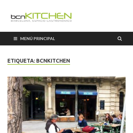
El Salón b
Blog sobre gastronomía de
BCNkitchen
BCNkitch
MENÚ PRINCIPAL
ETIQUETA:
BCNKITCHEN