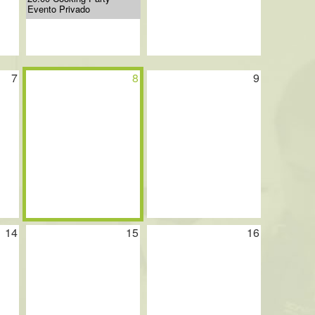
Evento Privado
7
8
9
14
15
16