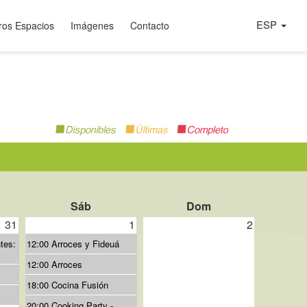
ESP
ros Espacios
Imágenes
Contacto
Sáb
Dom
31
1
2
tes:
12:00 Arroces y Fideuá
12:00 Arroces
18:00 Cocina Fusión
20:00 Cooking Party -