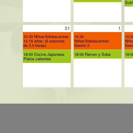
Sush
31
1
10:30 Niños/Adolescentes
10:30
10:3
12-16 años: (5 sesiones
Niños/Adolescentes:
Niño
de 3,5 horas)
Sesión 2
Sesi
18:00 Cocina Japonesa:
18:00 Ramen y Soba
18:0
Platos calientes