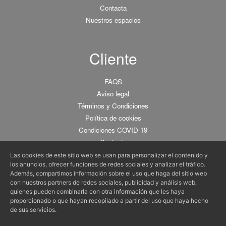
Contacta
Nuestros espacios
Cliente
FAQS
Aviso legal
Términos y Condiciones
Política de cookies
Condiciones COVID-19
Contacta
Las cookies de este sitio web se usan para personalizar el contenido y
los anuncios, ofrecer funciones de redes sociales y analizar el tráfico.
Además, compartimos información sobre el uso que haga del sitio web
con nuestros partners de redes sociales, publicidad y análisis web,
quienes pueden combinarla con otra información que les haya
Tu espacio gastronómico para particulares y empresas :)
proporcionado o que hayan recopilado a partir del uso que haya hecho
© 2011-2025 BCNKITCHEN •
C/ De la Fusina 15, 08003 Barcelona
•
info@bcnkitchen.com
de sus servicios.
Cursos de Cocina y Talleres de Cocina en Barcelona