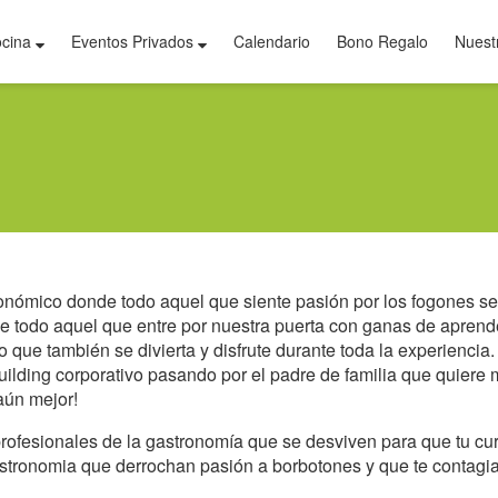
ocina
Eventos Privados
Calendario
Bono Regalo
Nuest
N
nómico donde todo aquel que siente pasión por los fogones se 
ue todo aquel que entre por nuestra puerta con ganas de apren
ino que también se divierta y disfrute durante toda la experien
building corporativo pasando por el padre de familia que quiere
aún mejor!
profesionales de la gastronomía que se desviven para que tu c
stronomia que derrochan pasión a borbotones y que te contagiar