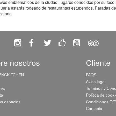
aves emblemáticos de la ciudad, lugares conocidos por su foco 
oqueria estarás rodeado de restaurantes estupendos, Paradas de
celona.
re nosotros
Cliente
 BNCKITCHEN
FAQS
Aviso legal
nes
Términos y Cond
ta
Política de cook
os espacios
Condiciones CO
Contacta