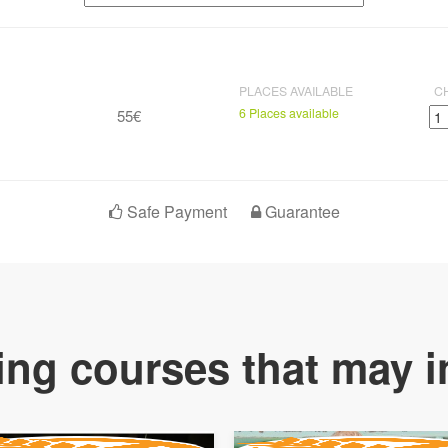
PLACES AVAILABLE
C
6 Places available
55€
Safe Payment
Guarantee
ng courses that may i