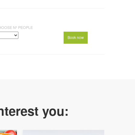
HOOSE Nº PEOPLE
nterest you: