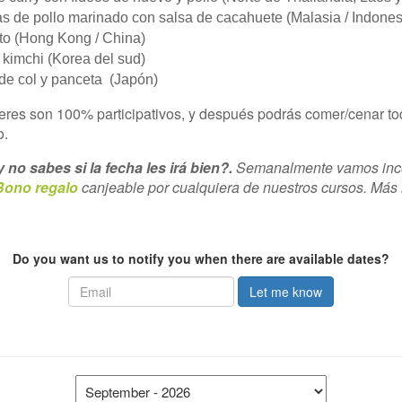
s de pollo marinado con salsa de cacahuete (Malasia / Indones
ito
(Hong Kong / China)
 kimchi
(Korea del sud)
de col y panceta (Japón)
eres son 100% participativos, y después podrás comer/cenar to
o.
 no sabes si la fecha les irá bien?.
Semanalmente vamos inco
Bono regalo
canjeable por cualquiera de nuestros cursos. Más
text
Do you want us to notify you when there are available dates?
Let me know