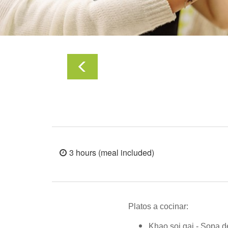
3 hours (meal included)
Platos a cocinar:
Khao soi gai - S
opa d