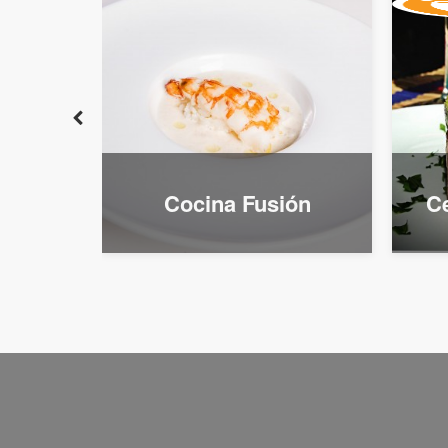
mita
Cocina Fusión
Ce