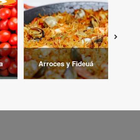
a
Arroces y Fideuá
Coci