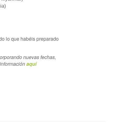
ia)
do lo que habéis preparado
rporando nuevas fechas,
 información
aquí