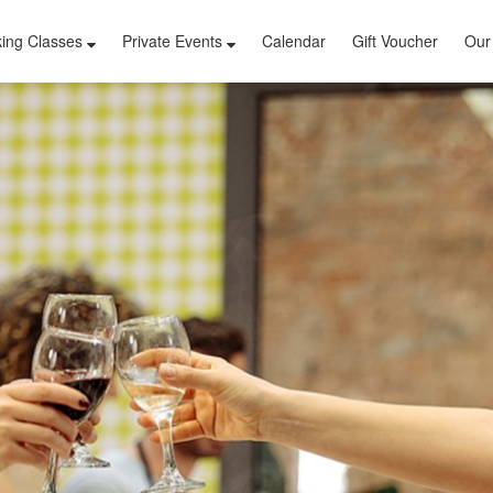
ing Classes
Private Events
Calendar
Gift Voucher
Our