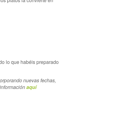
os platos la convierte en
do lo que habéis preparado
rporando nuevas fechas,
 información
aquí