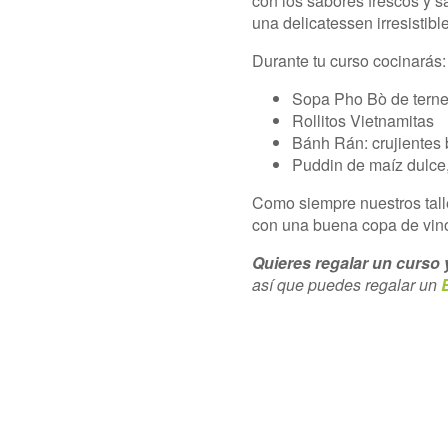
con los sabores frescos y s
una delicatessen irresistible
Durante tu curso cocinarás
Sopa Pho Bò de terne
Rollitos Vietnamitas
Bánh Rán: crujientes b
Puddin de maíz dulce,
Como siempre nuestros tall
con una buena copa de vin
Quieres regalar un curso y
así que puedes regalar un