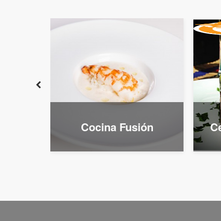
ana
Cocina Fusión
Ce