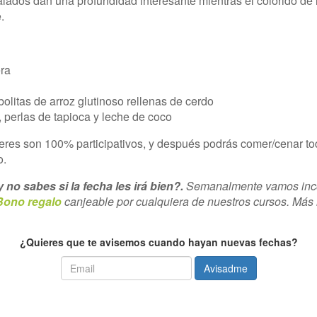
alados dan una profundidad interesante mientras el colorido de l
.
:
ra
olitas de arroz glutinoso rellenas de cerdo
 perlas de tapioca y leche de coco
eres son 100% participativos, y después podrás comer/cenar to
o.
 no sabes si la fecha les irá bien?.
Semanalmente vamos inco
Bono regalo
canjeable por cualquiera de nuestros cursos. Más
text
¿Quieres que te avisemos cuando hayan nuevas fechas?
Avisadme