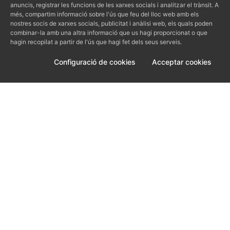
anuncis, registrar les funcions de les xarxes socials i analitzar el trànsit. A
més, compartim informació sobre l'ús que feu del lloc web amb els
Sobre nosaltres
nostres socis de xarxes socials, publicitat i anàlisi web, els quals poden
combinar-la amb una altra informació que us hagi proporcionat o que
hagin recopilat a partir de l'ús que hagi fet dels seus serveis.
Sobre BCNKITCHEN
Blog
Configuració de cookies
Acceptar cookies
Imatges
Contacte
Els espais
Client
FAQS
Aviso legal
Termes i condicions
Política de cookies
Condicions COVID-19
Contacte