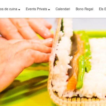
os de cuina
Events Privats
Calendari
Bono Regal
Els 