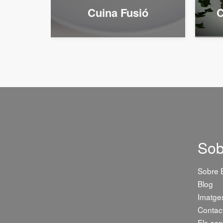
mita
Cuina Fusió
C
Sob
Sobre
Blog
Imatge
Contac
Els esp