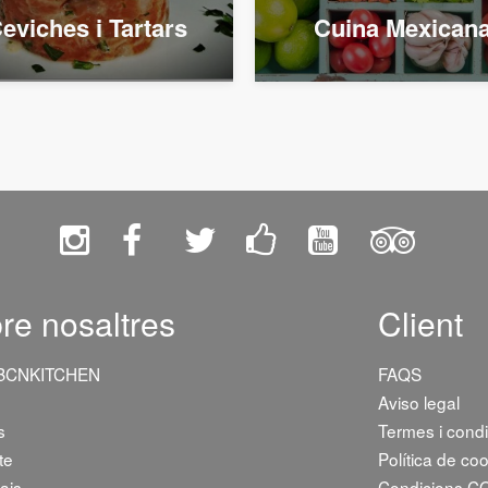
eviches i Tartars
Cuina Mexican
re nosaltres
Client
 BCNKITCHEN
FAQS
Aviso legal
s
Termes i cond
te
Política de co
ais
Condicions C