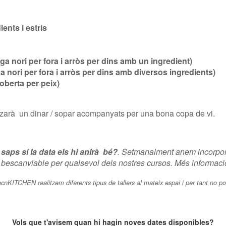
ents i estris
ga nori per fora i arròs per dins amb un ingredient)
a nori per fora i arròs per dins amb diversos ingredients)
coberta per peix)
litzarà un dinar / sopar acompanyats per una bona copa de vi.
 saps si la data els hi anirà bé?
. Setmanalment anem incorpor
bescanviable per qualsevol dels nostres cursos. Més informac
bcnKITCHEN realitzem diferents tipus de tallers al mateix espai i per tant no po
text
Vols que t'avisem quan hi hagin noves dates disponibles?