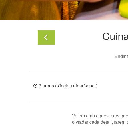
Cuina
Endins
3 hores (s'inclou dinar/sopar)
Volem amb aquest curs que q
olviadar cada detall, farem 