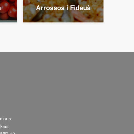
a
Arrossos i Fideuà
Cui
icions
okies
OVID-19