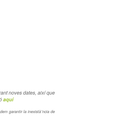
ant noves dates, així que
ió
aquí
dem garantir la inexistà¨ncia de