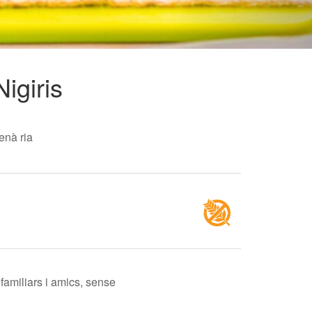
igiris
enà ria
amiliars i amics, sense