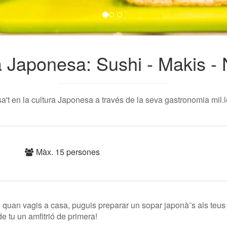
 Japonesa: Sushi - Makis - N
a't en la cultura Japonesa a través de la seva gastronomia mil.l
Màx. 15 persones
uan vagis a casa, puguis preparar un sopar japonà¨s als teus f
de tu un amfitrió de primera!