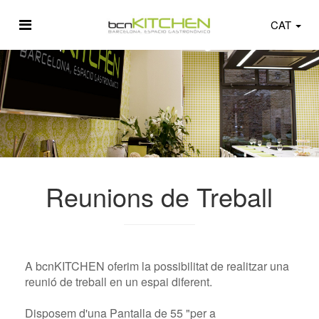
CAT
Reunions de Treball
A
bcnKITCHEN
oferim la
possibilitat
de realitzar
una
reunió
de treball en un
espai
diferent
.
Disposem
d'una
Pantalla
de 55
"per a