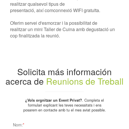
realitzar
qualsevol
tipus
de
presentació
,
així
com
connexió WIFI
gratuïta.
Oferim
servei d'esmorzar
i
la
possibilitat
de
realitzar
un mini
Taller
de Cuina
amb
degustació
un
cop
finalitzada
la reunió
.
Solicita más información
acerca de
Reunions de Treball
¿Vols orgnitzar un Event Privat?
. Completa el
formulari explicant les teves necessitats i ens
posarem en contacte amb tu el mes aviat possible.
Nom:
*