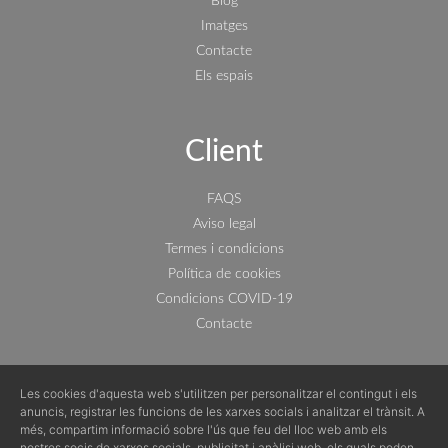
Blog
Imatges
Contacte
Els espais
Client
FAQS
Aviso legal
Termes i condicions
Política de cookies
Condicions COVID-19
Contacte
Les cookies d'aquesta web s'utilitzen per personalitzar el contingut i els
anuncis, registrar les funcions de les xarxes socials i analitzar el trànsit. A
més, compartim informació sobre l'ús que feu del lloc web amb els
Tu espacio gastronómico para particulares y empresas :)
nostres socis de xarxes socials, publicitat i anàlisi web, els quals poden