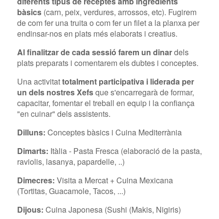
diferents tipus de receptes amb ingredients
bàsics
(carn, peix, verdures, arrossos, etc). Fugirem
de com fer una truita o com fer un filet a la planxa per
endinsar-nos en plats més elaborats i creatius.
Al finalitzar de cada sessió farem un dinar
dels
plats preparats i comentarem els dubtes i conceptes.
Una activitat
totalment participativa i liderada per
un dels nostres Xefs
que s'encarregarà de formar,
capacitar, fomentar el treball en equip i la confiança
"en cuinar" dels assistents.
Dilluns:
Conceptes bàsics i Cuina Mediterrània
Dimarts:
Itàlia - Pasta Fresca (elaboració de la pasta,
raviolis, lasanya, papardelle, ..)
Dimecres:
Visita a Mercat + Cuina Mexicana
(Tortitas, Guacamole, Tacos, ...)
Dijous:
Cuina Japonesa (Sushi (Makis, Nigiris)