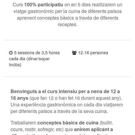
Curs
100% participatiu
on en 5 dies realitzarem un
viatge gastronòmic per la cuina de diferents països
aprenent conceptes bàsics a través de diferents
receptes.
5 sessions de 3,5 hores
12-16 persones
cada dia (dinar/sopar
inclòs)
Benvinguts a el curs intensiu per a nens de 12 a
16 anys
(que fan 12 o han fet 16 durant aquest any).
Una experiència gastronòmica on cada dia viatjarem
per diferents països a través de la seva cuina.
Treballarem
conceptes bàsics de cuina
(bullir,
coure, rostir, sofregir, etc) que
anirem aplicant a