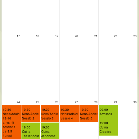
17
18
19
20
21
22
23
24
25
26
27
28
29
30
10:30
10:30
10:30
10:30
10:30
09:00
Nens/Adolescents
Nens/Adolescents:
Nens/Adolescents:
Nens/Adolescents:
Nens/Adolescents:
Arrossos
12-16
Sessió 2
Sessió 3
Sessió 4
Sessió 5
anys: (5
19:00
sessions
19:00
19:00
Cuina
de 3,5
Cuina
Cuina
Creativa
hores)
Thailandesa
Japonesa: