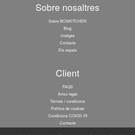
Sobre nosaltres
Sobre BCNKITCHEN
Blog
Imatges
Contacte
Els espais
Client
FAQS
Aviso legal
Termes i condicions
Política de cookies
Condicions COVID-19
Contacte