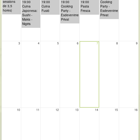
sessions
19:00
19:00
19:00
19:00
Cooking
de 3,5
Cuina
Cuina
Cooking
Pasta
Party -
hores)
Japonesa:
Fusió
Party -
Fresca
Esdeveniment
Sushi -
Esdeveniment
Privat
Makis -
Privat
Nigiris
3
4
5
6
7
8
9
10
11
12
13
14
15
16