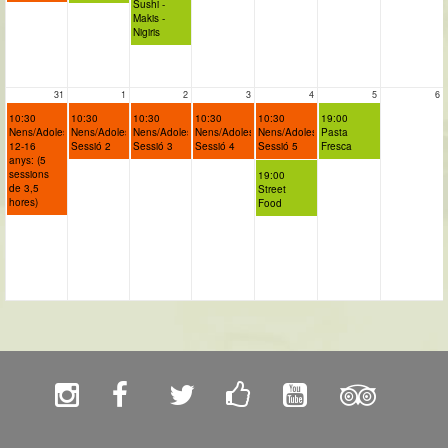
Sushi -
Makis -
Nigiris
31
1
2
3
4
5
6
10:30
10:30
10:30
10:30
10:30
19:00
Nens/Adolescents
Nens/Adolescents:
Nens/Adolescents:
Nens/Adolescents:
Nens/Adolescents:
Pasta
12-16
Sessió 2
Sessió 3
Sessió 4
Sessió 5
Fresca
anys: (5
sessions
19:00
de 3,5
Street
hores)
Food