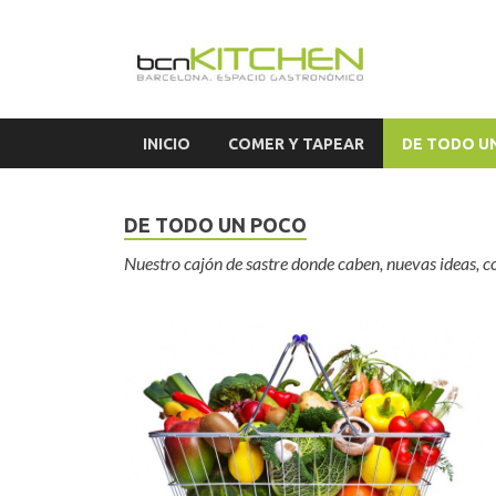
El S
Blog sobre ga
INICIO
COMER Y TAPEAR
DE TODO U
DE TODO UN POCO
Nuestro cajón de sastre donde caben, nuevas ideas, con