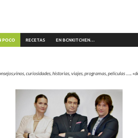
alón by BCNkitchen
stronomía de BCNkitchen
N POCO
RECETAS
EN BCNKITCHEN…
sejos,vinos, curiosidades, historias, viajes, programas, películas ….. «d