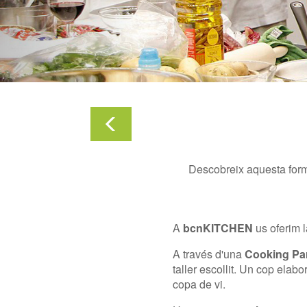
Descobreix aquesta form
A
bcnKITCHEN
us oferim 
A través d'una
Cooking Pa
taller escollit. Un cop elabo
copa de vi.