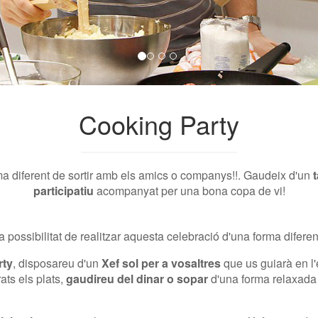
Cooking Party
a diferent de sortir amb els amics o companys!!. Gaudeix d'un
t
participatiu
acompanyat per una bona copa de vi!
la possibilitat de realitzar aquesta celebració d'una forma difer
rty
, disposareu d'un
Xef sol per a vosaltres
que us guiarà en l'
rats els plats,
gaudireu del dinar o sopar
d'una forma relaxad