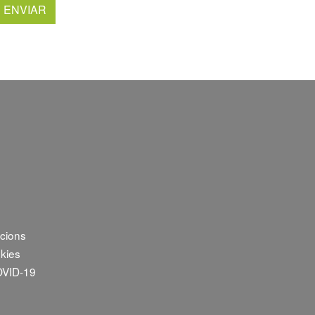
icions
okies
OVID-19