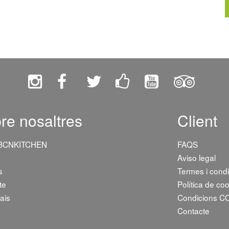
re nosaltres
Client
 BCNKITCHEN
FAQS
Aviso legal
s
Termes i cond
te
Política de co
ais
Condicions C
Contacte