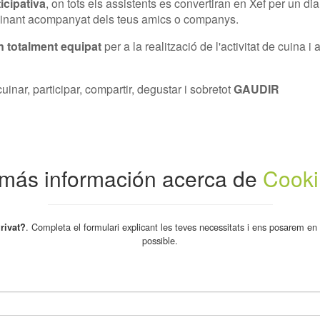
icipativa
, on tots els assistents es convertiran en Xef per un dia
inant acompanyat dels teus amics o companys.
n totalment equipat
per a la realització de l'activitat de cuina i
uinar, participar, compartir, degustar i sobretot
GAUDIR
a más información acerca de
Cooki
. Completa el formulari explicant les teves necessitats i ens posarem en
rivat?
possible.