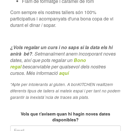
Flam de formatge i caramel de rom
Com sempre els nostres tallers són 100%
participatius i acompanyats d'una bona copa de vi
durant el dinar / sopar.
¿Vols regalar un curs i no saps si la data els hi
anirà bé?
. Setmanalment anem incorporant noves
dates, així que pots regalar un
Bono
regal
bescanviable per qualsevol dels nostres
cursos. Més informació
aquí
*Apte per intolerants al gluten. A bcnKITCHEN realitzem
diferents tipus de tallers al mateix espai i per tant no podem
garantir la inexistà¨ncia de traces als plats.
text
Vols que t'avisem quan hi hagin noves dates
disponibles?