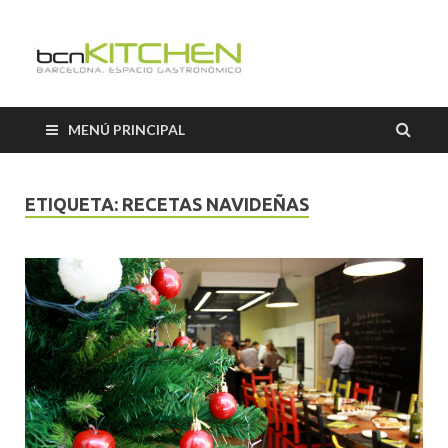
El Salón b
Blog sobre gastronomía de
BCNkitchen
BCNkitch
MENÚ PRINCIPAL
ETIQUETA:
RECETAS NAVIDEÑAS