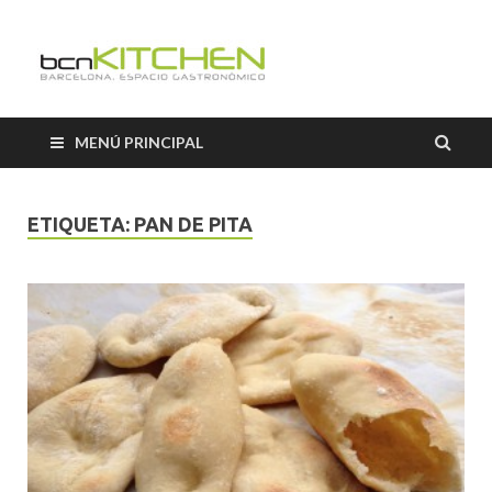
El Salón b
Blog sobre gastronomía de
BCNkitchen
BCNkitch
MENÚ PRINCIPAL
ETIQUETA:
PAN DE PITA