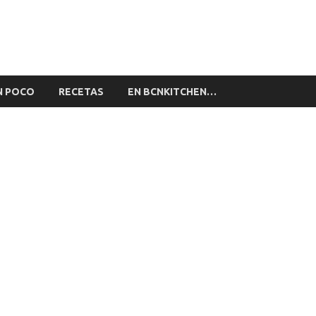
alón by BCNkitchen
stronomía de BCNkitchen
N POCO
RECETAS
EN BCNKITCHEN…