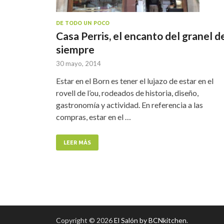
DE TODO UN POCO
Casa Perris, el encanto del granel d
siempre
30 mayo, 2014
Estar en el Born es tener el lujazo de estar en el
rovell de l’ou, rodeados de historia, diseño,
gastronomía y actividad. En referencia a las
compras, estar en el …
LEER MÁS
Copyright © 2026
El Salón by BCNkitchen
.