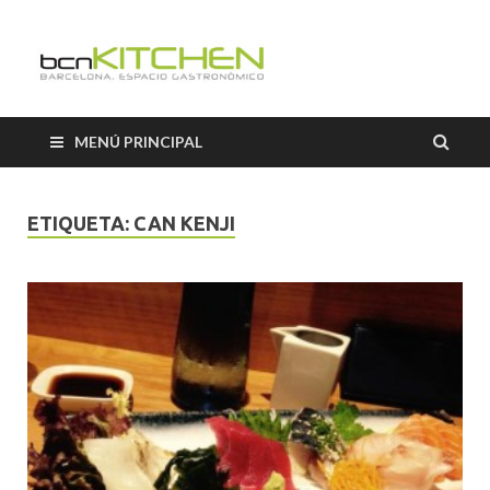
El Salón b
Blog sobre gastronomía de
BCNkitchen
BCNkitch
MENÚ PRINCIPAL
ETIQUETA:
CAN KENJI