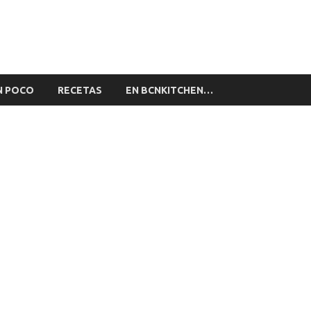
alón by BCNkitchen
stronomía de BCNkitchen
N POCO
RECETAS
EN BCNKITCHEN…