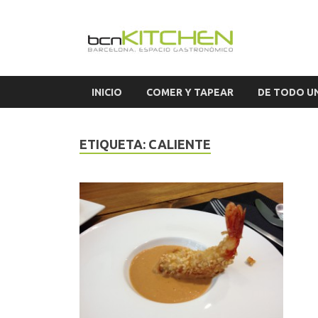
El S
Blog sobre ga
INICIO
COMER Y TAPEAR
DE TODO U
ETIQUETA:
CALIENTE