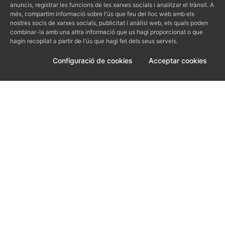
anuncis, registrar les funcions de les xarxes socials i analitzar el trànsit. A
més, compartim informació sobre l'ús que feu del lloc web amb els
Sobre nosaltres
nostres socis de xarxes socials, publicitat i anàlisi web, els quals poden
combinar-la amb una altra informació que us hagi proporcionat o que
hagin recopilat a partir de l'ús que hagi fet dels seus serveis.
Sobre BCNKITCHEN
Blog
Configuració de cookies
Acceptar cookies
Imatges
Contacte
Els espais
Client
FAQS
Aviso legal
Termes i condicions
Política de cookies
Condicions COVID-19
Contacte